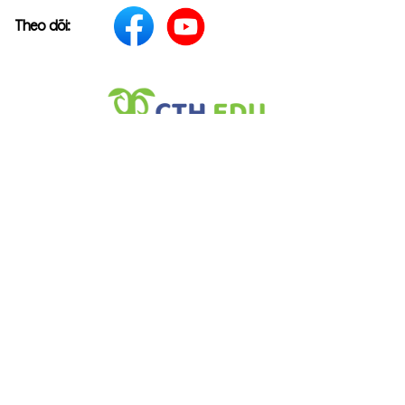
Theo dõi:
Contuhoc.com
: Nâng cao năng lực tự học, tiếp cận được
các chương trình học tập chất lượng quốc tế ở mức phí
hợp lý.
TAK12.com
: Hệ thống ôn luyện thông minh giúp cắt
giảm công sức, chi phí ôn thi.
azVocab.ai
: Sổ học từ vựng với AI sử dụng thuật toán
lặp lại ngắt quãng giúp x10 hiệu quả học từ
Đại diện tại Việt Nam của các edtech hàng đầu thế giới