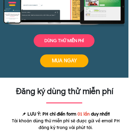
DÙNG THỬ MIỄN PHÍ
MUA NGAY
Đăng ký dùng thử miễn phí
📌 LƯU Ý: PH chỉ điền form
01 lần
duy nhất!
Tài khoản dùng thử miễn phí sẽ được gửi về email PH
đăng ký trong vài phút tới.